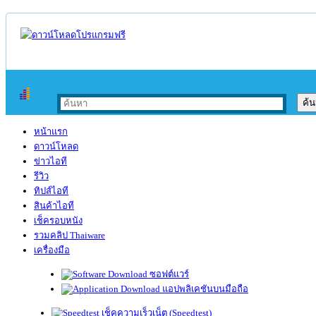
หน้าแรก
ดาวน์โหลด
ข่าวไอที
รีวิว
ทิปส์ไอที
สินค้าไอที
เช็ครอบหนัง
รวมคลิป Thaiware
เครื่องมือ
ซอฟต์แวร์
แอปพลิเคชันบนมือถือ
เช็คความเร็วเน็ต (Speedtest)