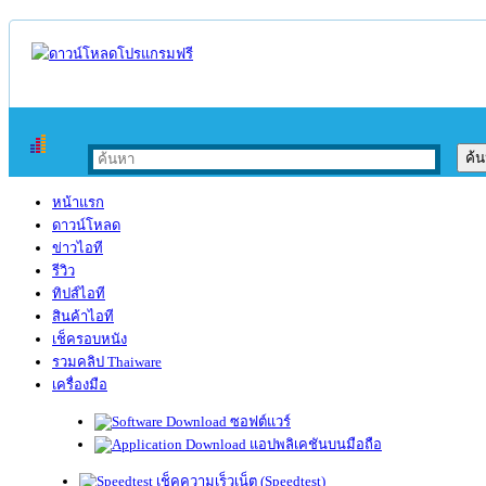
หน้าแรก
ดาวน์โหลด
ข่าวไอที
รีวิว
ทิปส์ไอที
สินค้าไอที
เช็ครอบหนัง
รวมคลิป Thaiware
เครื่องมือ
ซอฟต์แวร์
แอปพลิเคชันบนมือถือ
เช็คความเร็วเน็ต (Speedtest)