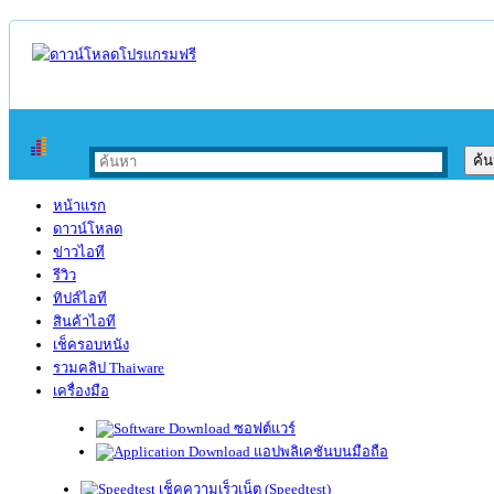
หน้าแรก
ดาวน์โหลด
ข่าวไอที
รีวิว
ทิปส์ไอที
สินค้าไอที
เช็ครอบหนัง
รวมคลิป Thaiware
เครื่องมือ
ซอฟต์แวร์
แอปพลิเคชันบนมือถือ
เช็คความเร็วเน็ต (Speedtest)