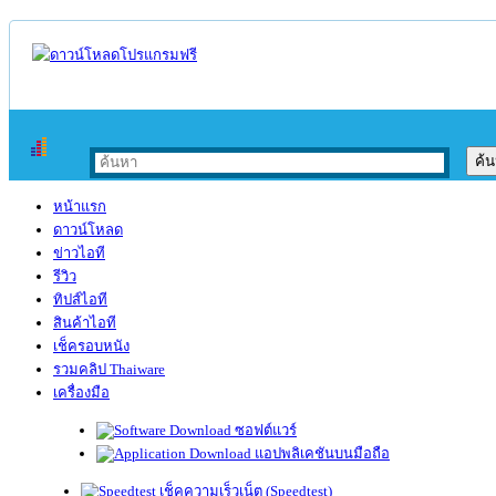
หน้าแรก
ดาวน์โหลด
ข่าวไอที
รีวิว
ทิปส์ไอที
สินค้าไอที
เช็ครอบหนัง
รวมคลิป Thaiware
เครื่องมือ
ซอฟต์แวร์
แอปพลิเคชันบนมือถือ
เช็คความเร็วเน็ต (Speedtest)