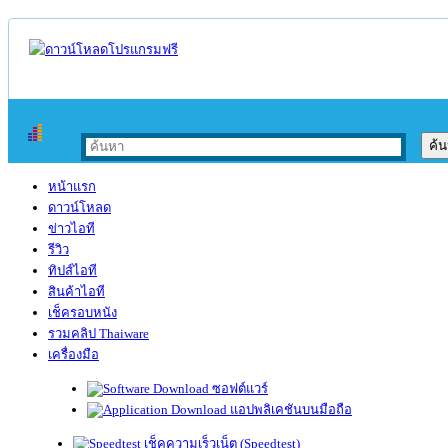
หน้าแรก
ดาวน์โหลด
ข่าวไอที
รีวิว
ทิปส์ไอที
สินค้าไอที
เช็ครอบหนัง
รวมคลิป Thaiware
เครื่องมือ
ซอฟต์แวร์
แอปพลิเคชันบนมือถือ
เช็คความเร็วเน็ต (Speedtest)