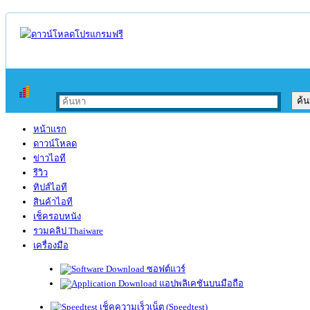
หน้าแรก
ดาวน์โหลด
ข่าวไอที
รีวิว
ทิปส์ไอที
สินค้าไอที
เช็ครอบหนัง
รวมคลิป Thaiware
เครื่องมือ
ซอฟต์แวร์
แอปพลิเคชันบนมือถือ
เช็คความเร็วเน็ต (Speedtest)