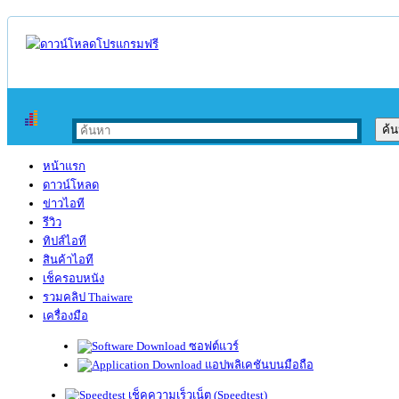
หน้าแรก
ดาวน์โหลด
ข่าวไอที
รีวิว
ทิปส์ไอที
สินค้าไอที
เช็ครอบหนัง
รวมคลิป Thaiware
เครื่องมือ
ซอฟต์แวร์
แอปพลิเคชันบนมือถือ
เช็คความเร็วเน็ต (Speedtest)