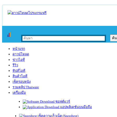
หน้าแรก
ดาวน์โหลด
ข่าวไอที
รีวิว
ทิปส์ไอที
สินค้าไอที
เช็ครอบหนัง
รวมคลิป Thaiware
เครื่องมือ
ซอฟต์แวร์
แอปพลิเคชันบนมือถือ
เช็คความเร็วเน็ต (Speedtest)