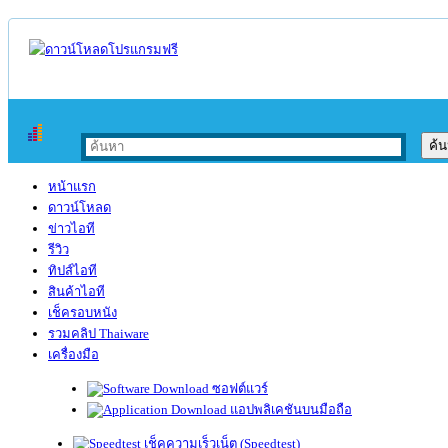
หน้าแรก
ดาวน์โหลด
ข่าวไอที
รีวิว
ทิปส์ไอที
สินค้าไอที
เช็ครอบหนัง
รวมคลิป Thaiware
เครื่องมือ
ซอฟต์แวร์
แอปพลิเคชันบนมือถือ
เช็คความเร็วเน็ต (Speedtest)