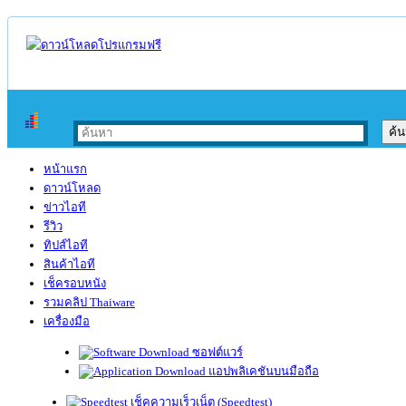
หน้าแรก
ดาวน์โหลด
ข่าวไอที
รีวิว
ทิปส์ไอที
สินค้าไอที
เช็ครอบหนัง
รวมคลิป Thaiware
เครื่องมือ
ซอฟต์แวร์
แอปพลิเคชันบนมือถือ
เช็คความเร็วเน็ต (Speedtest)