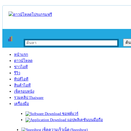
หน้าแรก
ดาวน์โหลด
ข่าวไอที
รีวิว
ทิปส์ไอที
สินค้าไอที
เช็ครอบหนัง
รวมคลิป Thaiware
เครื่องมือ
ซอฟต์แวร์
แอปพลิเคชันบนมือถือ
เช็คความเร็วเน็ต (Speedtest)