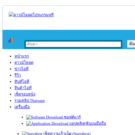
หน้าแรก
ดาวน์โหลด
ข่าวไอที
รีวิว
ทิปส์ไอที
สินค้าไอที
เช็ครอบหนัง
รวมคลิป Thaiware
เครื่องมือ
ซอฟต์แวร์
แอปพลิเคชันบนมือถือ
เช็คความเร็วเน็ต (Speedtest)