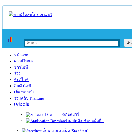
หน้าแรก
ดาวน์โหลด
ข่าวไอที
รีวิว
ทิปส์ไอที
สินค้าไอที
เช็ครอบหนัง
รวมคลิป Thaiware
เครื่องมือ
ซอฟต์แวร์
แอปพลิเคชันบนมือถือ
เช็คความเร็วเน็ต (Speedtest)