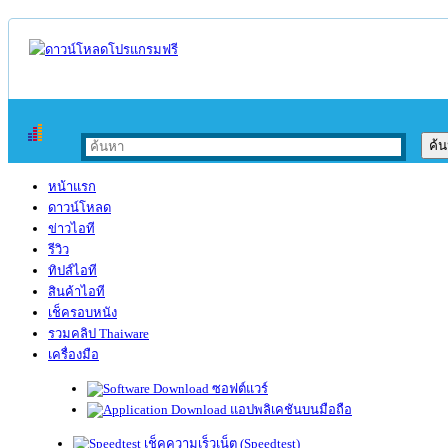
หน้าแรก
ดาวน์โหลด
ข่าวไอที
รีวิว
ทิปส์ไอที
สินค้าไอที
เช็ครอบหนัง
รวมคลิป Thaiware
เครื่องมือ
ซอฟต์แวร์
แอปพลิเคชันบนมือถือ
เช็คความเร็วเน็ต (Speedtest)