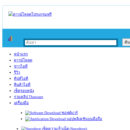
หน้าแรก
ดาวน์โหลด
ข่าวไอที
รีวิว
ทิปส์ไอที
สินค้าไอที
เช็ครอบหนัง
รวมคลิป Thaiware
เครื่องมือ
ซอฟต์แวร์
แอปพลิเคชันบนมือถือ
เช็คความเร็วเน็ต (Speedtest)