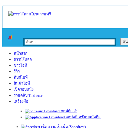
หน้าแรก
ดาวน์โหลด
ข่าวไอที
รีวิว
ทิปส์ไอที
สินค้าไอที
เช็ครอบหนัง
รวมคลิป Thaiware
เครื่องมือ
ซอฟต์แวร์
แอปพลิเคชันบนมือถือ
เช็คความเร็วเน็ต (Speedtest)