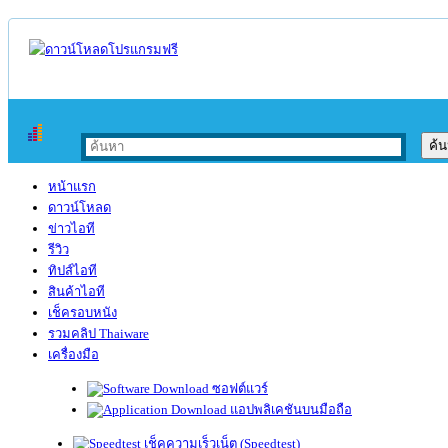
หน้าแรก
ดาวน์โหลด
ข่าวไอที
รีวิว
ทิปส์ไอที
สินค้าไอที
เช็ครอบหนัง
รวมคลิป Thaiware
เครื่องมือ
ซอฟต์แวร์
แอปพลิเคชันบนมือถือ
เช็คความเร็วเน็ต (Speedtest)