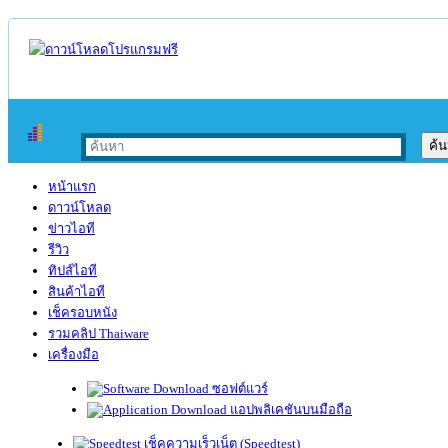
หน้าแรก
ดาวน์โหลด
ข่าวไอที
รีวิว
ทิปส์ไอที
สินค้าไอที
เช็ครอบหนัง
รวมคลิป Thaiware
เครื่องมือ
ซอฟต์แวร์
แอปพลิเคชันบนมือถือ
เช็คความเร็วเน็ต (Speedtest)