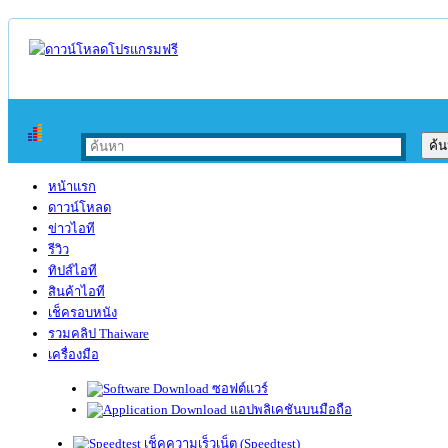
หน้าแรก
ดาวน์โหลด
ข่าวไอที
รีวิว
ทิปส์ไอที
สินค้าไอที
เช็ครอบหนัง
รวมคลิป Thaiware
เครื่องมือ
ซอฟต์แวร์
แอปพลิเคชันบนมือถือ
เช็คความเร็วเน็ต (Speedtest)