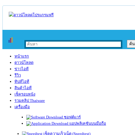
หน้าแรก
ดาวน์โหลด
ข่าวไอที
รีวิว
ทิปส์ไอที
สินค้าไอที
เช็ครอบหนัง
รวมคลิป Thaiware
เครื่องมือ
ซอฟต์แวร์
แอปพลิเคชันบนมือถือ
เช็คความเร็วเน็ต (Speedtest)