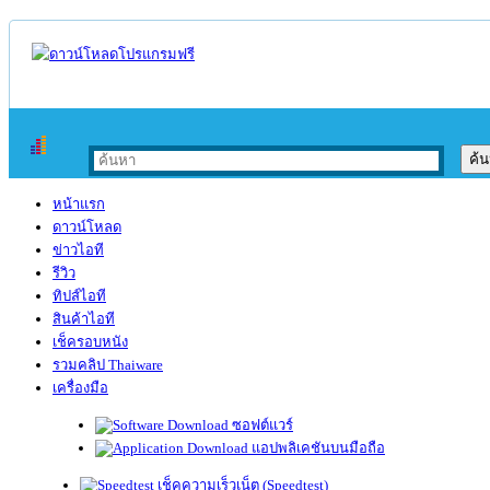
หน้าแรก
ดาวน์โหลด
ข่าวไอที
รีวิว
ทิปส์ไอที
สินค้าไอที
เช็ครอบหนัง
รวมคลิป Thaiware
เครื่องมือ
ซอฟต์แวร์
แอปพลิเคชันบนมือถือ
เช็คความเร็วเน็ต (Speedtest)