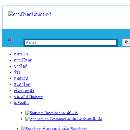
หน้าแรก
ดาวน์โหลด
ข่าวไอที
รีวิว
ทิปส์ไอที
สินค้าไอที
เช็ครอบหนัง
รวมคลิป Thaiware
เครื่องมือ
ซอฟต์แวร์
แอปพลิเคชันบนมือถือ
เช็คความเร็วเน็ต (Speedtest)