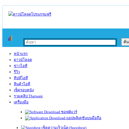
หน้าแรก
ดาวน์โหลด
ข่าวไอที
รีวิว
ทิปส์ไอที
สินค้าไอที
เช็ครอบหนัง
รวมคลิป Thaiware
เครื่องมือ
ซอฟต์แวร์
แอปพลิเคชันบนมือถือ
เช็คความเร็วเน็ต (Speedtest)