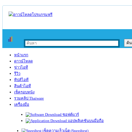
หน้าแรก
ดาวน์โหลด
ข่าวไอที
รีวิว
ทิปส์ไอที
สินค้าไอที
เช็ครอบหนัง
รวมคลิป Thaiware
เครื่องมือ
ซอฟต์แวร์
แอปพลิเคชันบนมือถือ
เช็คความเร็วเน็ต (Speedtest)