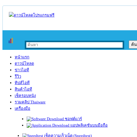
หน้าแรก
ดาวน์โหลด
ข่าวไอที
รีวิว
ทิปส์ไอที
สินค้าไอที
เช็ครอบหนัง
รวมคลิป Thaiware
เครื่องมือ
ซอฟต์แวร์
แอปพลิเคชันบนมือถือ
เช็คความเร็วเน็ต (Speedtest)