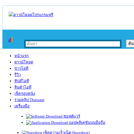
หน้าแรก
ดาวน์โหลด
ข่าวไอที
รีวิว
ทิปส์ไอที
สินค้าไอที
เช็ครอบหนัง
รวมคลิป Thaiware
เครื่องมือ
ซอฟต์แวร์
แอปพลิเคชันบนมือถือ
เช็คความเร็วเน็ต (Speedtest)