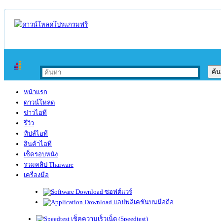
หน้าแรก
ดาวน์โหลด
ข่าวไอที
รีวิว
ทิปส์ไอที
สินค้าไอที
เช็ครอบหนัง
รวมคลิป Thaiware
เครื่องมือ
ซอฟต์แวร์
แอปพลิเคชันบนมือถือ
เช็คความเร็วเน็ต (Speedtest)