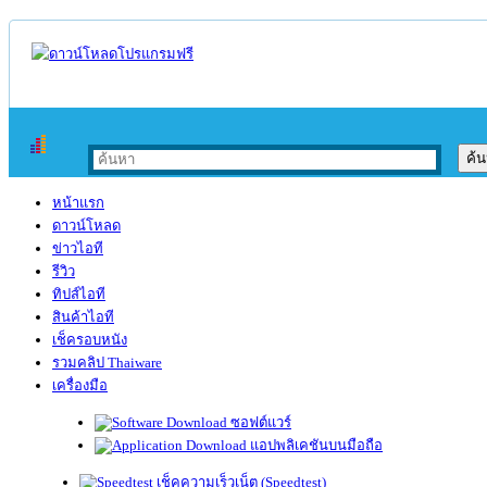
หน้าแรก
ดาวน์โหลด
ข่าวไอที
รีวิว
ทิปส์ไอที
สินค้าไอที
เช็ครอบหนัง
รวมคลิป Thaiware
เครื่องมือ
ซอฟต์แวร์
แอปพลิเคชันบนมือถือ
เช็คความเร็วเน็ต (Speedtest)