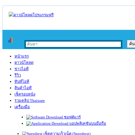
หน้าแรก
ดาวน์โหลด
ข่าวไอที
รีวิว
ทิปส์ไอที
สินค้าไอที
เช็ครอบหนัง
รวมคลิป Thaiware
เครื่องมือ
ซอฟต์แวร์
แอปพลิเคชันบนมือถือ
เช็คความเร็วเน็ต (Speedtest)