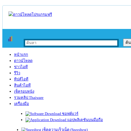
หน้าแรก
ดาวน์โหลด
ข่าวไอที
รีวิว
ทิปส์ไอที
สินค้าไอที
เช็ครอบหนัง
รวมคลิป Thaiware
เครื่องมือ
ซอฟต์แวร์
แอปพลิเคชันบนมือถือ
เช็คความเร็วเน็ต (Speedtest)