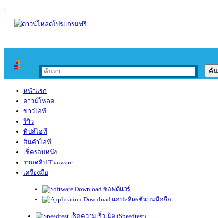
หน้าแรก
ดาวน์โหลด
ข่าวไอที
รีวิว
ทิปส์ไอที
สินค้าไอที
เช็ครอบหนัง
รวมคลิป Thaiware
เครื่องมือ
ซอฟต์แวร์
แอปพลิเคชันบนมือถือ
เช็คความเร็วเน็ต (Speedtest)