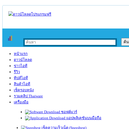
หน้าแรก
ดาวน์โหลด
ข่าวไอที
รีวิว
ทิปส์ไอที
สินค้าไอที
เช็ครอบหนัง
รวมคลิป Thaiware
เครื่องมือ
ซอฟต์แวร์
แอปพลิเคชันบนมือถือ
เช็คความเร็วเน็ต (Speedtest)