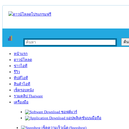
หน้าแรก
ดาวน์โหลด
ข่าวไอที
รีวิว
ทิปส์ไอที
สินค้าไอที
เช็ครอบหนัง
รวมคลิป Thaiware
เครื่องมือ
ซอฟต์แวร์
แอปพลิเคชันบนมือถือ
เช็คความเร็วเน็ต (Speedtest)