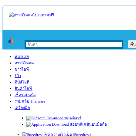
หน้าแรก
ดาวน์โหลด
ข่าวไอที
รีวิว
ทิปส์ไอที
สินค้าไอที
เช็ครอบหนัง
รวมคลิป Thaiware
เครื่องมือ
ซอฟต์แวร์
แอปพลิเคชันบนมือถือ
เช็คความเร็วเน็ต (Speedtest)