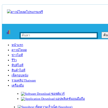
หน้าแรก
ดาวน์โหลด
ข่าวไอที
รีวิว
ทิปส์ไอที
สินค้าไอที
เช็ครอบหนัง
รวมคลิป Thaiware
เครื่องมือ
ซอฟต์แวร์
แอปพลิเคชันบนมือถือ
เช็คความเร็วเน็ต (Speedtest)