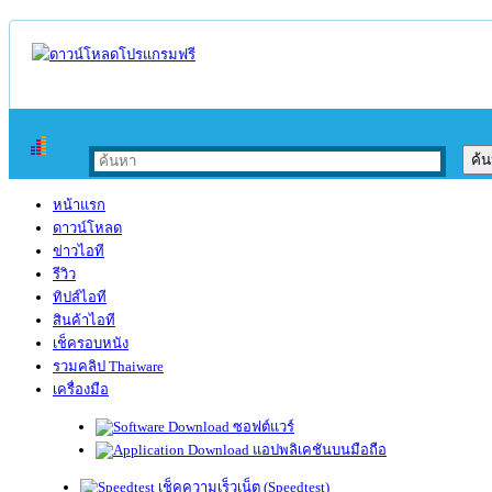
หน้าแรก
ดาวน์โหลด
ข่าวไอที
รีวิว
ทิปส์ไอที
สินค้าไอที
เช็ครอบหนัง
รวมคลิป Thaiware
เครื่องมือ
ซอฟต์แวร์
แอปพลิเคชันบนมือถือ
เช็คความเร็วเน็ต (Speedtest)