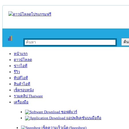
หน้าแรก
ดาวน์โหลด
ข่าวไอที
รีวิว
ทิปส์ไอที
สินค้าไอที
เช็ครอบหนัง
รวมคลิป Thaiware
เครื่องมือ
ซอฟต์แวร์
แอปพลิเคชันบนมือถือ
เช็คความเร็วเน็ต (Speedtest)