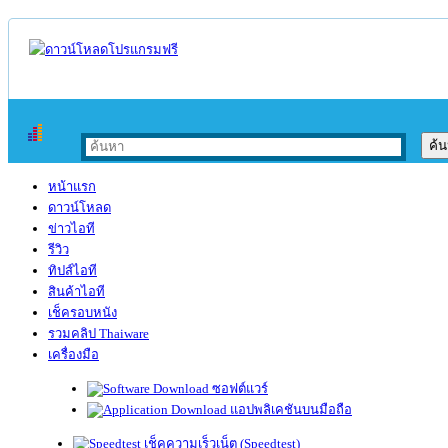
หน้าแรก
ดาวน์โหลด
ข่าวไอที
รีวิว
ทิปส์ไอที
สินค้าไอที
เช็ครอบหนัง
รวมคลิป Thaiware
เครื่องมือ
ซอฟต์แวร์
แอปพลิเคชันบนมือถือ
เช็คความเร็วเน็ต (Speedtest)