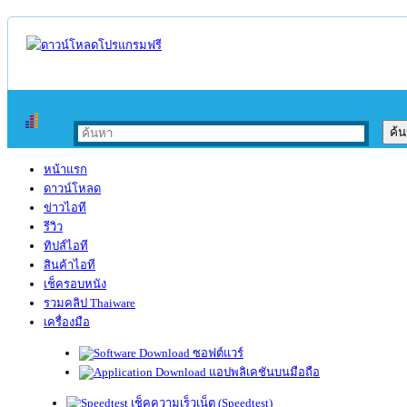
หน้าแรก
ดาวน์โหลด
ข่าวไอที
รีวิว
ทิปส์ไอที
สินค้าไอที
เช็ครอบหนัง
รวมคลิป Thaiware
เครื่องมือ
ซอฟต์แวร์
แอปพลิเคชันบนมือถือ
เช็คความเร็วเน็ต (Speedtest)