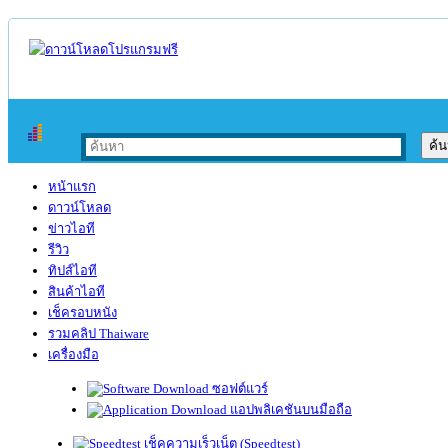
หน้าแรก
ดาวน์โหลด
ข่าวไอที
รีวิว
ทิปส์ไอที
สินค้าไอที
เช็ครอบหนัง
รวมคลิป Thaiware
เครื่องมือ
ซอฟต์แวร์
แอปพลิเคชันบนมือถือ
เช็คความเร็วเน็ต (Speedtest)