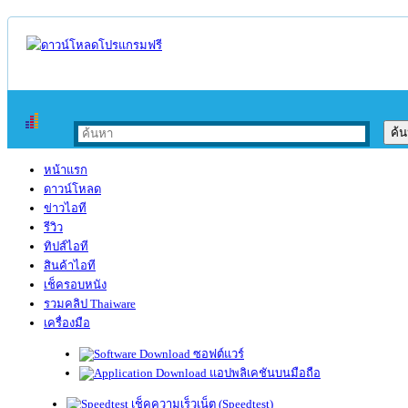
หน้าแรก
ดาวน์โหลด
ข่าวไอที
รีวิว
ทิปส์ไอที
สินค้าไอที
เช็ครอบหนัง
รวมคลิป Thaiware
เครื่องมือ
ซอฟต์แวร์
แอปพลิเคชันบนมือถือ
เช็คความเร็วเน็ต (Speedtest)