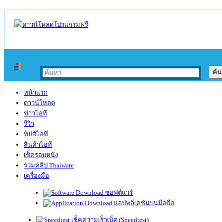
หน้าแรก
ดาวน์โหลด
ข่าวไอที
รีวิว
ทิปส์ไอที
สินค้าไอที
เช็ครอบหนัง
รวมคลิป Thaiware
เครื่องมือ
ซอฟต์แวร์
แอปพลิเคชันบนมือถือ
เช็คความเร็วเน็ต (Speedtest)