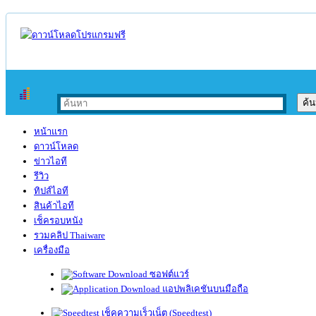
หน้าแรก
ดาวน์โหลด
ข่าวไอที
รีวิว
ทิปส์ไอที
สินค้าไอที
เช็ครอบหนัง
รวมคลิป Thaiware
เครื่องมือ
ซอฟต์แวร์
แอปพลิเคชันบนมือถือ
เช็คความเร็วเน็ต (Speedtest)