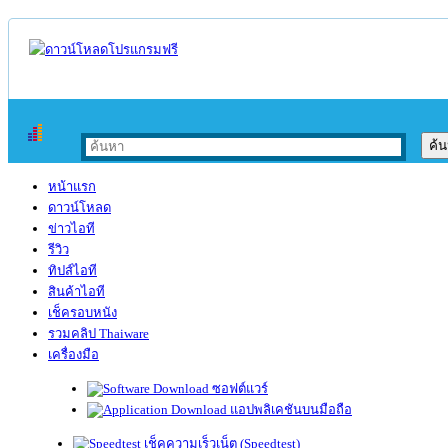
หน้าแรก
ดาวน์โหลด
ข่าวไอที
รีวิว
ทิปส์ไอที
สินค้าไอที
เช็ครอบหนัง
รวมคลิป Thaiware
เครื่องมือ
ซอฟต์แวร์
แอปพลิเคชันบนมือถือ
เช็คความเร็วเน็ต (Speedtest)