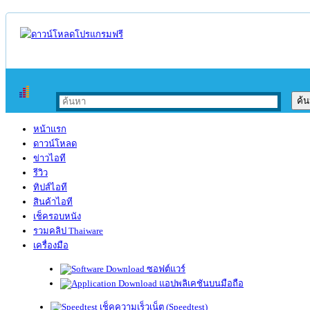
หน้าแรก
ดาวน์โหลด
ข่าวไอที
รีวิว
ทิปส์ไอที
สินค้าไอที
เช็ครอบหนัง
รวมคลิป Thaiware
เครื่องมือ
ซอฟต์แวร์
แอปพลิเคชันบนมือถือ
เช็คความเร็วเน็ต (Speedtest)