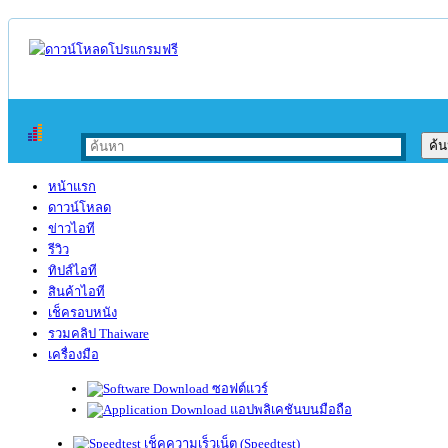
หน้าแรก
ดาวน์โหลด
ข่าวไอที
รีวิว
ทิปส์ไอที
สินค้าไอที
เช็ครอบหนัง
รวมคลิป Thaiware
เครื่องมือ
ซอฟต์แวร์
แอปพลิเคชันบนมือถือ
เช็คความเร็วเน็ต (Speedtest)