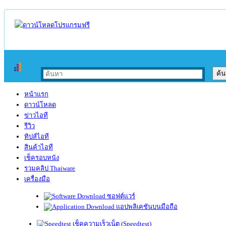
หน้าแรก
ดาวน์โหลด
ข่าวไอที
รีวิว
ทิปส์ไอที
สินค้าไอที
เช็ครอบหนัง
รวมคลิป Thaiware
เครื่องมือ
ซอฟต์แวร์
แอปพลิเคชันบนมือถือ
เช็คความเร็วเน็ต (Speedtest)