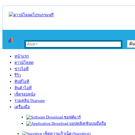
หน้าแรก
ดาวน์โหลด
ข่าวไอที
รีวิว
ทิปส์ไอที
สินค้าไอที
เช็ครอบหนัง
รวมคลิป Thaiware
เครื่องมือ
ซอฟต์แวร์
แอปพลิเคชันบนมือถือ
เช็คความเร็วเน็ต (Speedtest)