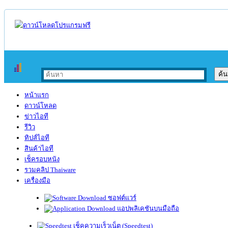
หน้าแรก
ดาวน์โหลด
ข่าวไอที
รีวิว
ทิปส์ไอที
สินค้าไอที
เช็ครอบหนัง
รวมคลิป Thaiware
เครื่องมือ
ซอฟต์แวร์
แอปพลิเคชันบนมือถือ
เช็คความเร็วเน็ต (Speedtest)