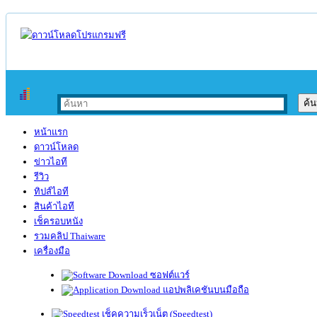
หน้าแรก
ดาวน์โหลด
ข่าวไอที
รีวิว
ทิปส์ไอที
สินค้าไอที
เช็ครอบหนัง
รวมคลิป Thaiware
เครื่องมือ
ซอฟต์แวร์
แอปพลิเคชันบนมือถือ
เช็คความเร็วเน็ต (Speedtest)